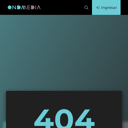
Ingresar
404