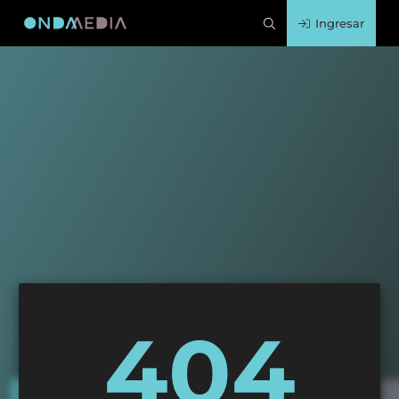
Ingresar
404