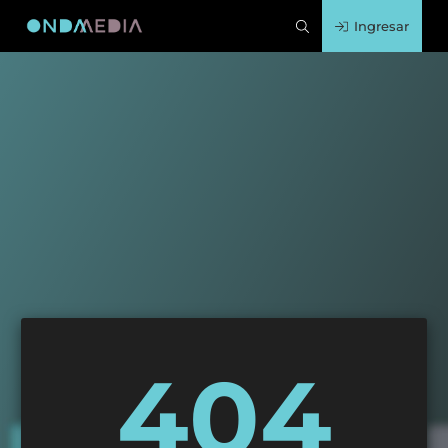
Ingresar
404