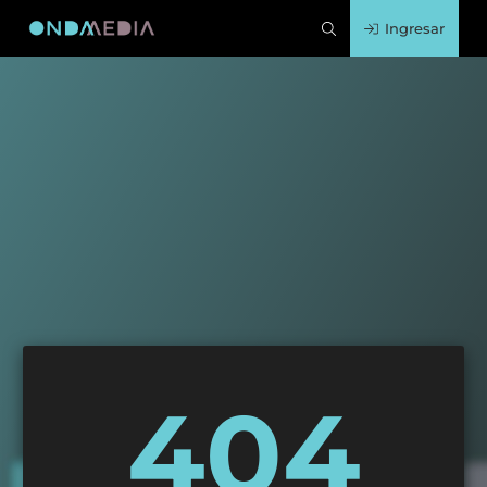
Ingresar
404