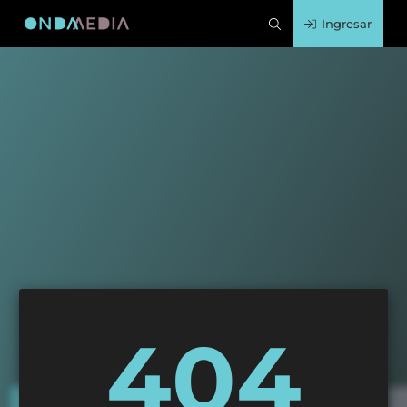
Ingresar
404