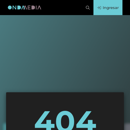
Ingresar
404