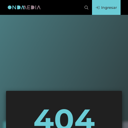
Ingresar
404