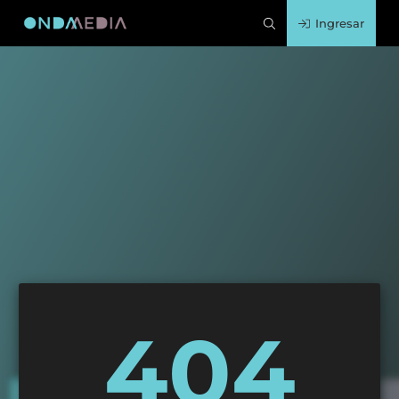
Ingresar
404