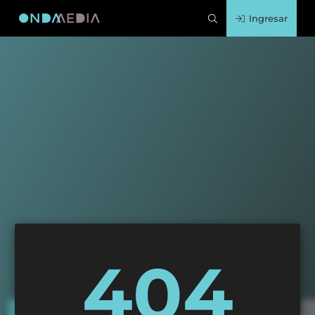
Ingresar
404