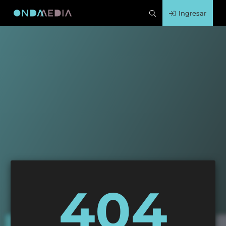
Ingresar
404